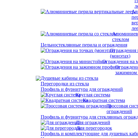
г
л
Ал
пе
ве
ле
Алюминиевы
стеклом
Цельностеклянные перила и ограждения
Ограждения 
(монэтах)
Ограждения на 
Ограждени
зажимном
Душевые кабины из стекла
Перегородки из стекла
Профиль и фурнитура для ограждений
Круглая система
Квадратная система
Троссовая сис
ограждений
Профиль и фурнитура для стеклянных ограж
Для ограждений
Для перегородок
Профиль и комплектующие для душевых каб