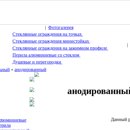
|
Фотогалерея
Стеклянные ограждения на точках
Стеклянные ограждения министойках
Стеклянные ограждения на зажимном профиле
Перила алюминиевые со стеклом
Душевые и перегородки
льный
»
анодированный
анодированны
Данный р
люминиевые
ерила