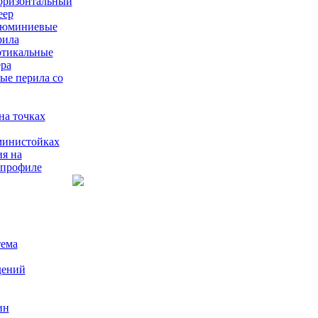
оризонтальный
еер
юминиевые
рила
ртикальные
ера
е перила со
на точках
министойках
я на
 профиле
тема
дений
ин